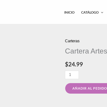
INICIO
CATÁLOGO
Carteras
Cartera
Cartera Arte
Artesanal
/
$
24.99
Madera
cantidad
AÑADIR AL PEDIDO